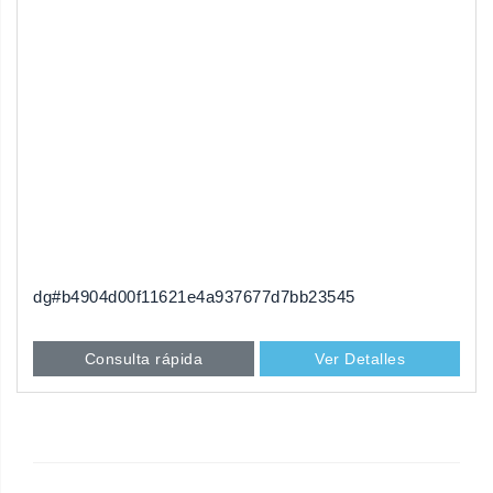
dg#b4904d00f11621e4a937677d7bb23545
Consulta rápida
Ver Detalles