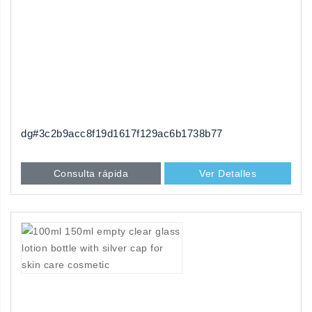
dg#3c2b9acc8f19d1617f129ac6b1738b77
Consulta rápida
Ver Detalles