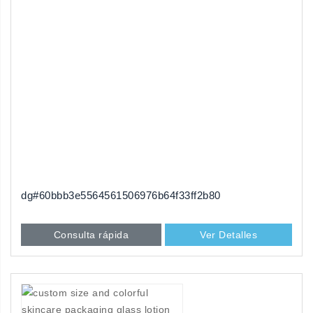
dg#60bbb3e5564561506976b64f33ff2b80
Consulta rápida
Ver Detalles