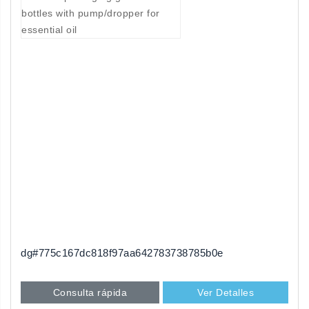
dg#775c167dc818f97aa642783738785b0e
Consulta rápida
Ver Detalles