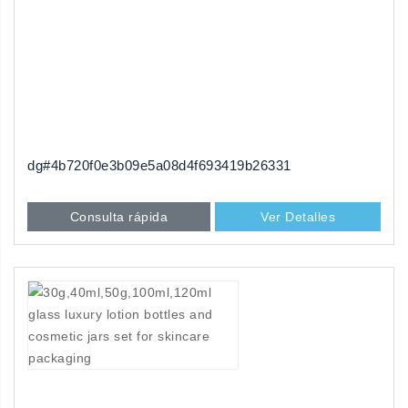
dg#4b720f0e3b09e5a08d4f693419b26331
Consulta rápida
Ver Detalles