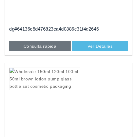
dg#64136c8d476823ea4d0886c31f4d2646
Consulta rápida
Ver Detalles