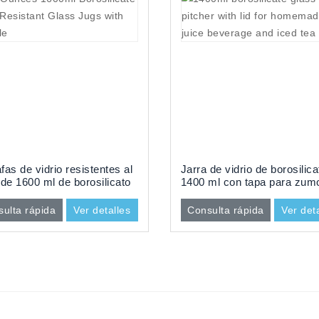
fas de vidrio resistentes al
Jarra de vidrio de borosilic
 de 1600 ml de borosilicato
1400 ml con tapa para zum
asa
caseros y té helado
ulta rápida
Ver detalles
Consulta rápida
Ver det