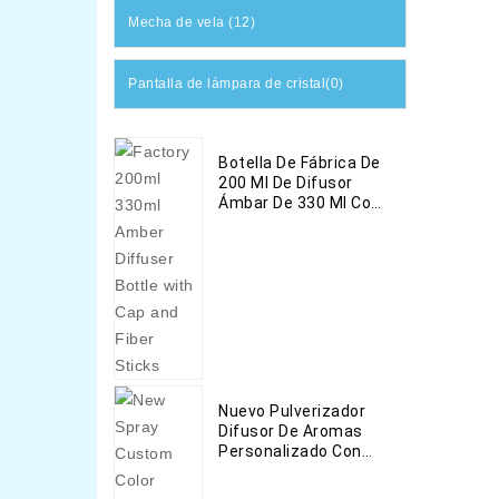
Mecha de vela (12)
Pantalla de lámpara de cristal(0)
Botella De Fábrica De
200 Ml De Difusor
Ámbar De 330 Ml Con
Tapa Y Barras De
Fibra
Nuevo Pulverizador
Difusor De Aromas
Personalizado Con
Fibras