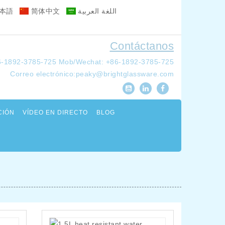
本語
简体中文
اللغة العربية
Contáctanos
6-1892-3785-725
Mob/Wechat: +86-1892-3785-725
Correo electrónico:
peaky@brightglassware.com
CIÓN
VÍDEO EN DIRECTO
BLOG