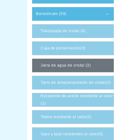
Borosilicato (59)
Tubo/pajita de cristal (4)
Caja de preservación(3)
Jarra de agua de cristal (3)
Tarro de almacenamiento de cristal(2)
Recipiente de aceite resistente al calor
(1)
Tetera resistente al calor(2)
Vaso y taza resistentes al calor(5)