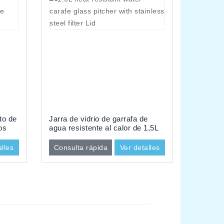
ato de
Jarra de vidrio de garrafa de
os
agua resistente al calor de 1,5L
con tapa de filtro de acero
inoxidable
alles
Consulta rápida
Ver detalles