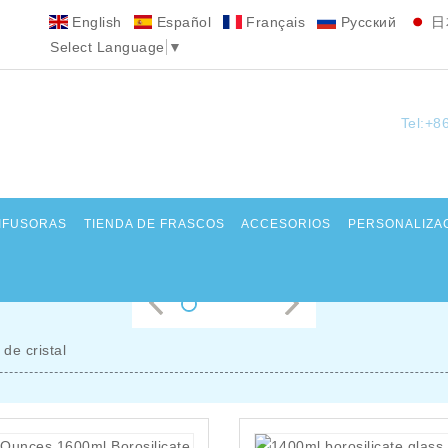
English
Español
Français
Pусский
日
Select Language
▼
Tel:+8
DIFUSORAS
TIENDA DE FRASCOS
ACCESORIOS
PERSONALIZA
de cristal