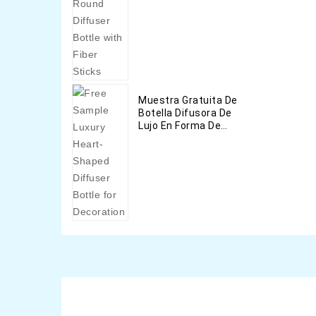
Fábrica Con Barras De
Fibra
Muestra Gratuita De
Botella Difusora De
Lujo En Forma De
Corazón Para
Decoración