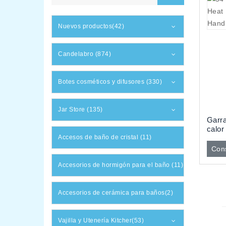
Nuevos productos(42)
Candelabro (874)
Botes cosméticos y difusores (330)
Jar Store (135)
Garra
calor
Accesos de baño de cristal (11)
con 
Cons
Accesorios de hormigón para el baño (11)
Accesorios de cerámica para baños(2)
Vajilla y Utenería Kitcher(53)