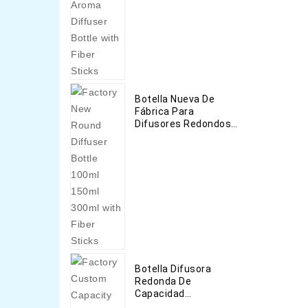
Botella Nueva De
Fábrica Para
Difusores Redondos
De 100 Ml 150 Ml 300
Ml Con Barras De Fibra
Botella Difusora
Redonda De
Capacidad
Personalizada De