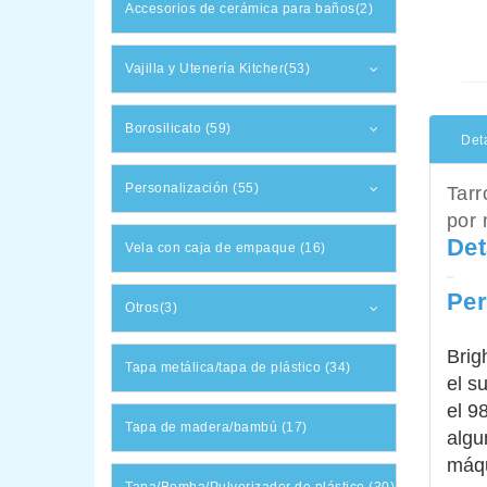
Accesorios de cerámica para baños(2)
Vajilla y Utenería Kitcher(53)
Borosilicato (59)
Det
Personalización (55)
Tarr
por
Det
Vela con caja de empaque (16)
Per
Otros(3)
Brig
Tapa metálica/tapa de plástico (34)
el s
el 9
Tapa de madera/bambú (17)
algu
máqu