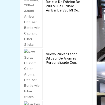
Botella De Fábrica De
200 Ml De Difusor
Ámbar De 330 Ml Con
Tapa Y Barras De
Fibra
Nuevo Pulverizador
Difusor De Aromas
Personalizado Con
Fibras