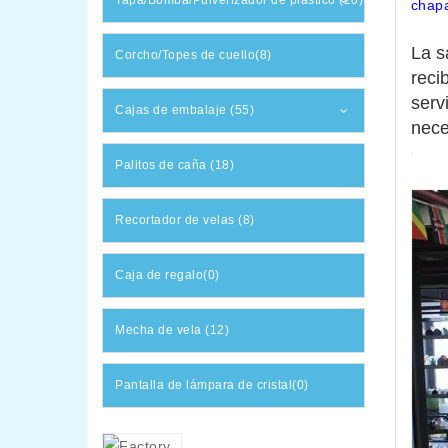
Tapa/Bomba/Pulverizador de plástico (20)
chapa
La s
Corcho/Topes de cuello(8)
reci
serv
Cajas de embalaje (55)
nece
Palitos de caña (18)
Recortador de velas (8)
Caja de regalo(0)
Mecha de vela (12)
Pantalla de lámpara de cristal(0)