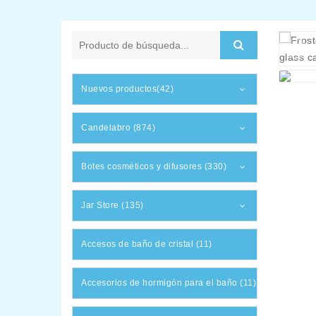
Nuevos productos(42)
Candelabro (874)
Botes cosméticos y difusores (330)
Jar Store (135)
Accesos de baño de cristal (11)
Accesorios de hormigón para el baño (11)