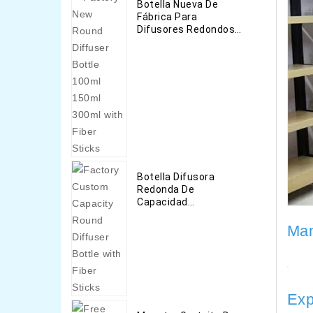
Botella Nueva De
Fábrica Para
Difusores Redondos
De 100 Ml 150 Ml 300
Ml Con Barras De Fibra
Botella Difusora
Redonda De
Capacidad
Personalizada De
Fábrica Con Barras De
Man
Fibra
Exp