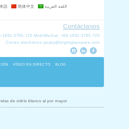
本語
简体中文
اللغة العربية
Contáctanos
6-1892-3785-725
Mob/Wechat: +86-1892-3785-725
Correo electrónico:
peaky@brightglassware.com
CIÓN
VÍDEO EN DIRECTO
BLOG
elas de vidrio blanco al por mayor