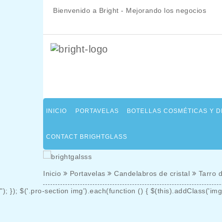
Bienvenido a Bright - Mejorando los negocios
INICIO
PORTAVELAS
BOTELLAS COSMÉTICAS Y 
CONTACT BRIGHTGLASS
Inicio
Portavelas
Candelabros de cristal
Tarro 
"); }); $('.pro-section img').each(function () { $(this).addClass('img-