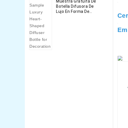
Muestra Gratuita De
Botella Difusora De
Lujo En Forma De
Cer
Corazón Para
Decoración
Emb