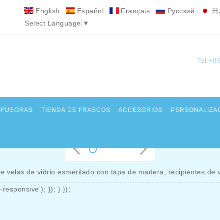
English
Español
Français
Pусский
日
Select Language
▼
Tel:+8
DIFUSORAS
TIENDA DE FRASCOS
ACCESORIOS
PERSONALIZA
de velas de vidrio esmerilado con tapa de madera, recipientes de v
responsive'); }); } });