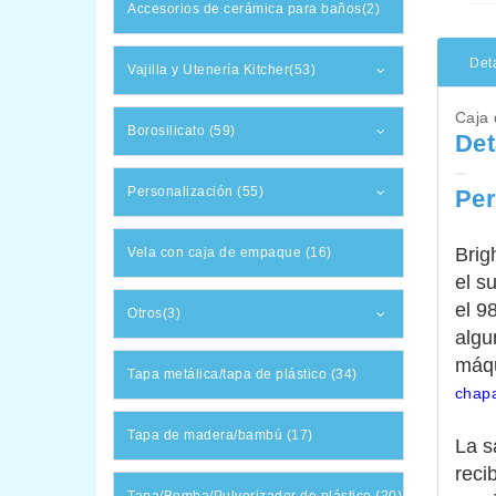
Accesorios de cerámica para baños(2)
Det
Vajilla y Utenería Kitcher(53)
Caja 
Borosilicato (59)
Det
Personalización (55)
Per
Brig
Vela con caja de empaque (16)
el s
el 9
Otros(3)
algu
máqu
Tapa metálica/tapa de plástico (34)
chapa
Tapa de madera/bambú (17)
La s
reci