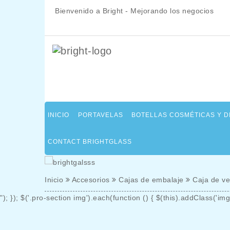
Bienvenido a Bright - Mejorando los negocios
INICIO
PORTAVELAS
BOTELLAS COSMÉTICAS Y 
CONTACT BRIGHTGLASS
Inicio
Accesorios
Cajas de embalaje
Caja de ve
"); }); $('.pro-section img').each(function () { $(this).addClass('img-