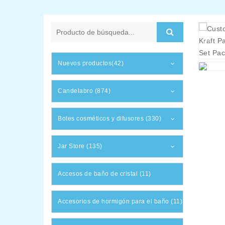
Nuevos productos(42)
Candelabro (874)
Botes cosméticos y difusores (330)
Jar Store (135)
Accesos de baño de cristal (11)
Accesorios de hormigón para el baño (11)