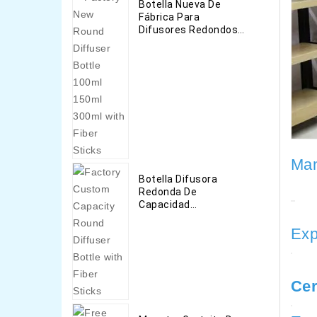
Botella Nueva De
Fábrica Para
Difusores Redondos
De 100 Ml 150 Ml 300
Ml Con Barras De Fibra
Man
Botella Difusora
Redonda De
Capacidad
Personalizada De
Fábrica Con Barras De
Exp
Fibra
Cer