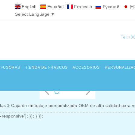
English
Español
Français
Pусский
日
Select Language
▼
Tel:+8
DIFUSORAS
TIENDA DE FRASCOS
ACCESORIOS
PERSONALIZA
las
Caja de embalaje personalizada OEM de alta calidad para vel
responsive'); }); } });