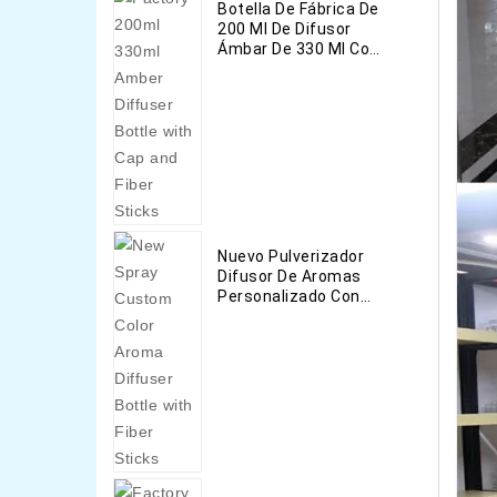
Botella De Fábrica De
200 Ml De Difusor
Ámbar De 330 Ml Con
Tapa Y Barras De
Fibra
Nuevo Pulverizador
Difusor De Aromas
Personalizado Con
Fibras