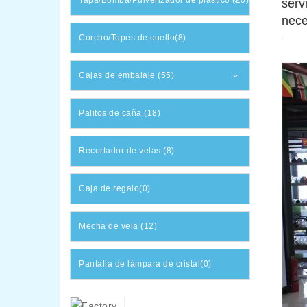
Tapa/Bomba/Pulverizador de plástico (20)
serv
nece
Corcho/Topes de cuello(8)
Cajas de embalaje (55)
Palitos de caña (18)
Recortador de velas (8)
Caja de regalo(0)
Mecha de vela (12)
Pantalla de lámpara de cristal(0)