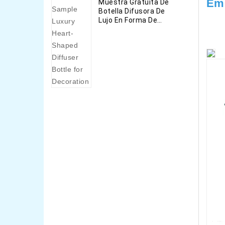
Emb
Muestra Gratuita De
Botella Difusora De
Lujo En Forma De
Corazón Para
Decoración