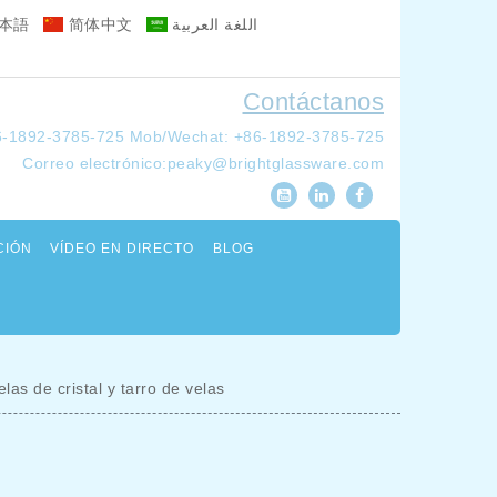
本語
简体中文
اللغة العربية
Contáctanos
6-1892-3785-725
Mob/Wechat: +86-1892-3785-725
Correo electrónico:
peaky@brightglassware.com
CIÓN
VÍDEO EN DIRECTO
BLOG
as de cristal y tarro de velas